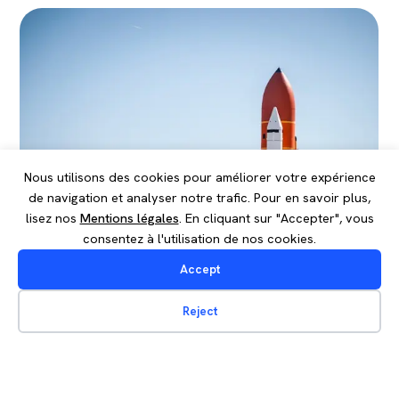
Cloud Service Provider
Développement / automatisation
DevOps / DevSecOps
Intégration et migration
Test / QA
Architecture
Nous utilisons des cookies pour améliorer votre expérience
Définition et choix d’architecture
de navigation et analyser notre trafic. Pour en savoir plus,
lisez nos
Mentions légales
. En cliquant sur "Accepter", vous
Plan de mise en oeuvre
consentez à l'utilisation de nos cookies.
Etude et mise en place de migration
Accept
Move to cloud
CAS D'USAGE
Reject
Développement
« Digital Booster » : faire évoluer les
Processus et Outils IT
Développement applicatif web, mobile
Mainframe