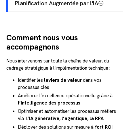
Planification Augmentée par l'IA
déployant des agents IA autonomes et des
automatisations no/low code
Intégrer l’IA à la Planification (EPM) permet
de traduire les gains d’efficacité de vos
Jusqu’à
40% de réduction des coûts
processus opérationnels en prévisions
opérationnels
Comment nous vous
financières fiables et en performance globale
Jusqu’à
40% de cas d’usages métier
accompagnons
automatisables
Jusqu’à
50 % de gain de rapidité sur
vos cycles budgétaires
Nous intervenons sur toute la chaîne de valeur, du
Nos partenaires :
Microsoft, Salesforce,
Jusqu’à
+30 % de précision sur les
cadrage stratégique à l’implémentation technique :
UiPath, Make, n8n
prévisions
et un ROI mesurable en
Identifier les
leviers de valeur
dans vos
moins de 12 mois
processus clés
Nos partenaires :
Microsoft, Pigment, Jedox
Améliorer l’excellence opérationnelle grâce à
l’intelligence des processus
Optimiser et automatiser les processus métiers
via
l’IA générative, l’agentique, la RPA
Déployer des solutions sur mesure à
fort ROI