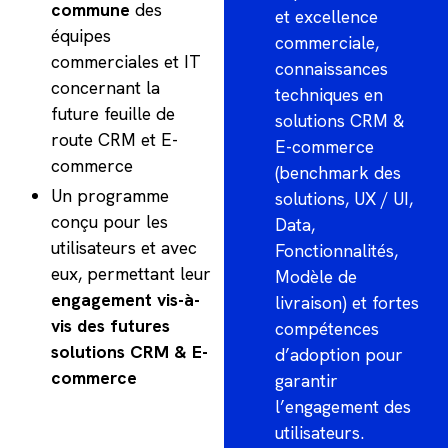
commune
des
et excellence
équipes
commerciale,
commerciales et IT
connaissances
concernant la
techniques en
future feuille de
solutions CRM &
route CRM et E-
E-commerce
commerce
(benchmark des
Un programme
solutions, UX / UI,
conçu pour les
Data,
utilisateurs et avec
Fonctionnalités,
eux, permettant leur
Modèle de
engagement vis-à-
livraison) et fortes
vis des futures
compétences
solutions CRM & E-
d’adoption pour
commerce
garantir
l’engagement des
utilisateurs.