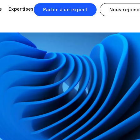
e
Expertises
Parler à un expert
Nous rejoin
News
Fusion administrative : Polarys, FSystem et Digital & You de