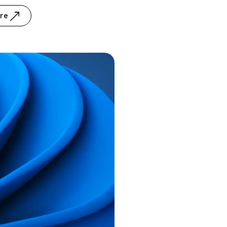
dre
viennent Silamir