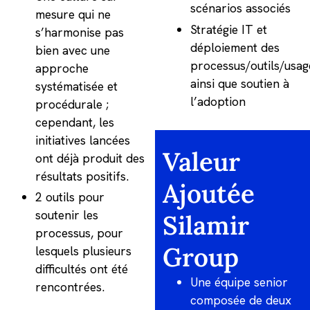
scénarios associés
mesure qui ne
Stratégie IT et
s’harmonise pas
déploiement des
bien avec une
processus/outils/usag
approche
ainsi que soutien à
systématisée et
l’adoption
procédurale ;
cependant, les
initiatives lancées
Valeur
ont déjà produit des
résultats positifs.
Ajoutée
2 outils pour
soutenir les
Silamir
processus, pour
Group
lesquels plusieurs
difficultés ont été
Une équipe senior
rencontrées.
composée de deux