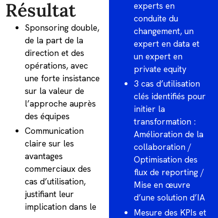
Résultat
experts en
conduite du
Sponsoring double,
changement, un
de la part de la
expert en data et
direction et des
un expert en
opérations, avec
private equity
une forte insistance
3 cas d’utilisation
sur la valeur de
clés identifiés pour
l’approche auprès
initier la
des équipes
transformation :
Communication
Amélioration de la
claire sur les
collaboration /
avantages
Optimisation des
commerciaux des
flux de reporting /
cas d’utilisation,
Mise en œuvre
justifiant leur
d’une solution d’IA
implication dans le
Mesure des KPIs et